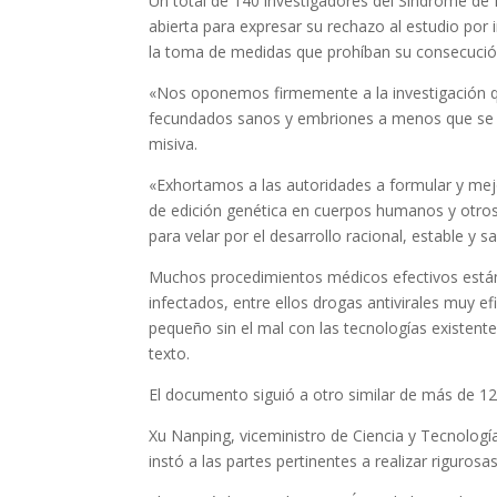
Un total de 140 investigadores del Síndrome de I
abierta para expresar su rechazo al estudio por 
la toma de medidas que prohíban su consecució
«Nos oponemos firmemente a la investigación 
fecundados sanos y embriones a menos que se hay
misiva.
«Exhortamos a las autoridades a formular y mejo
de edición genética en cuerpos humanos y otros c
para velar por el desarrollo racional, estable y 
Muchos procedimientos médicos efectivos están
infectados, entre ellos drogas antivirales muy e
pequeño sin el mal con las tecnologías existentes
texto.
El documento siguió a otro similar de más de 120
Xu Nanping, viceministro de Ciencia y Tecnologí
instó a las partes pertinentes a realizar rigurosa