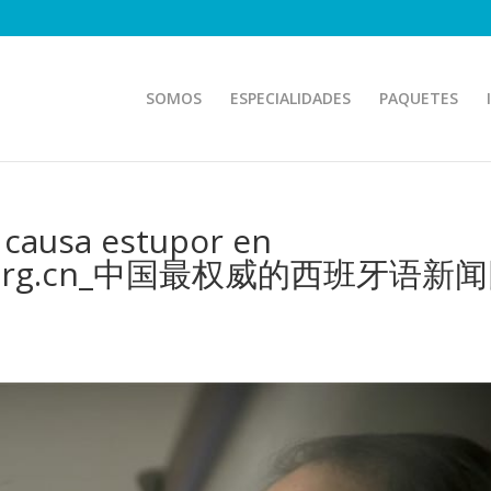
SOMOS
ESPECIALIDADES
PAQUETES
 causa estupor en
hina.org.cn_中国最权威的西班牙语新