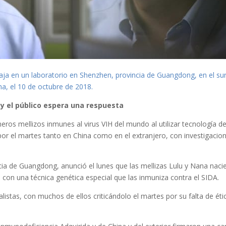
abaja en un laboratorio en Shenzhen, provincia de Guangdong, en el su
na, el 10 de octubre de 2018.
y el público espera una respuesta
meros mellizos inmunes al virus VIH del mundo al utilizar tecnología d
or el martes tanto en China como en el extranjero, con investigacio
ncia de Guangdong, anunció el lunes que las mellizas Lulu y Nana naci
tro con una técnica genética especial que las inmuniza contra el SIDA.
istas, con muchos de ellos criticándolo el martes por su falta de éti