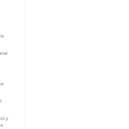
l
 la
evar
que
l
cos y
a.