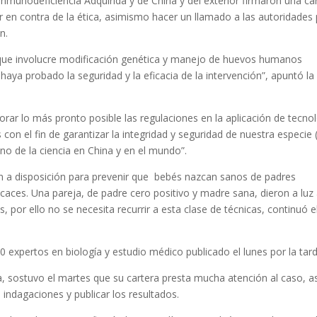
nmunodeficiencia Adquirida y de China y del exterior firmaron una ca
ir en contra de la ética, asimismo hacer un llamado a las autoridades
n.
que involucre modificación genética y manejo de huevos humanos
a probado la seguridad y la eficacia de la intervención”, apuntó la
rar lo más pronto posible las regulaciones en la aplicación de tecno
on el fin de garantizar la integridad y seguridad de nuestra especie 
sano de la ciencia en China y en el mundo”.
 a disposición para prevenir que bebés nazcan sanos de padres
ficaces. Una pareja, de padre cero positivo y madre sana, dieron a luz
, por ello no se necesita recurrir a esta clase de técnicas, continuó e
 expertos en biología y estudio médico publicado el lunes por la tard
a, sostuvo el martes que su cartera presta mucha atención al caso, as
s indagaciones y publicar los resultados.