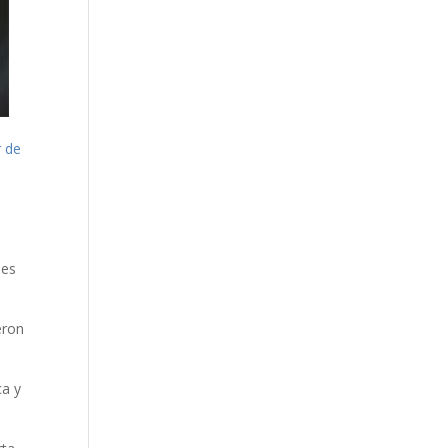
r de
e
nes
eron
ca y