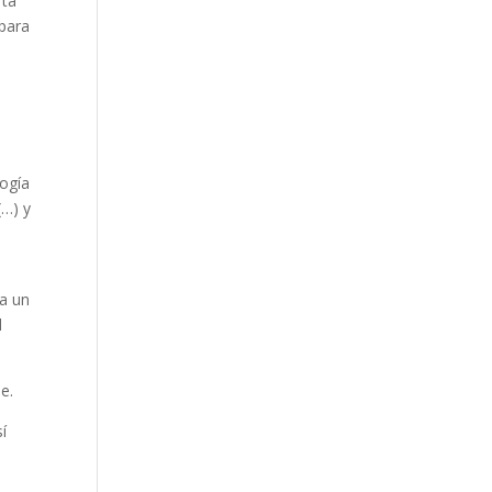
rta
 para
logía
(…) y
 a un
l
e.
í