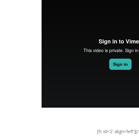
[fc id=’2′ align=’left’][/