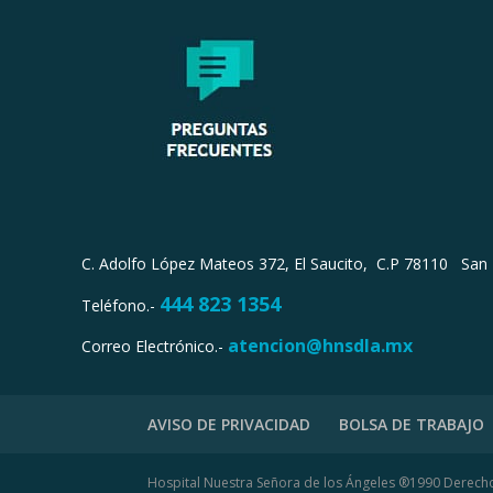
C. Adolfo López Mateos 372, El Saucito, C.P 78110
San 
4
44 823 1354
Teléfono.-
atencion@hnsdla.mx
Correo Electrónico.-
AVISO DE PRIVACIDAD
BOLSA DE TRABAJO
Hospital Nuestra Señora de los Ángeles ®1990 Derec