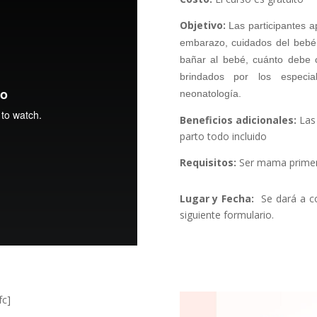
Objetivo:
Las participantes 
embarazo, cuidados del bebé 
bañar al bebé, cuánto debe 
brindados por los especiali
neonatología.
Beneficios adicionales:
Las 
parto todo incluido
Requisitos:
Ser mama primer
Lugar y Fecha:
Se dará a con
siguiente formulario.
fc]