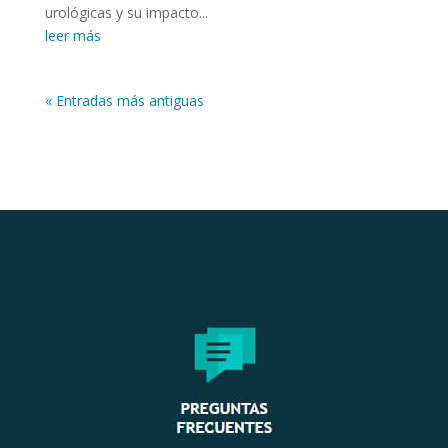
urológicas y su impacto...
leer más
« Entradas más antiguas