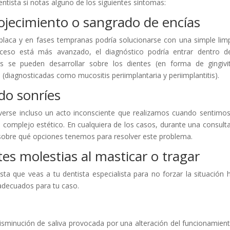
ntista si notas alguno de los siguientes síntomas:
rojecimiento o sangrado de encías
 placa y en fases tempranas podría solucionarse con una simple lim
proceso está más avanzado, el diagnóstico podría entrar dentro d
s se pueden desarrollar sobre los dientes (en forma de gingivi
 (diagnosticadas como mucositis periimplantaria y periimplantitis).
do sonríes
verse incluso un acto inconsciente que realizamos cuando sentimo
complejo estético. En cualquiera de los casos, durante una consult
obre qué opciones tenemos para resolver este problema.
tes molestias al masticar o tragar
ta que veas a tu dentista especialista para no forzar la situación 
adecuados para tu caso.
isminución de saliva provocada por una alteración del funcionamien