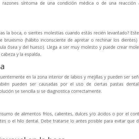
ras razones síntoma de una condición médica o de una reacción
as la boca, o sientes molestias cuando estás recién levantado? Este
 bruxismo (hábito inconsciente de apretar o rechinar los dientes)
dula ósea y del hueso). Llega a ser muy molesto y puede crear mole
 cabeza y la espalda.
ca
uentemente en la zona interior de labios y mejillas y pueden ser señ
ambién pueden ser causadas por el uso de ciertas pastas denta
lución se sencilla si se diagnostica correctamente.
nsumo de alimentos fríos, calientes, dulces y/o ácidos o por el con
es o el hilo dental. Debe tratarse lo antes posible para evitar que d