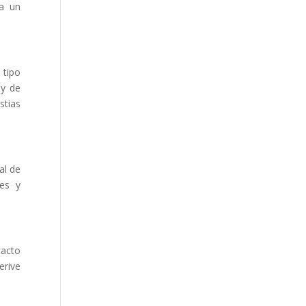
 a un
 tipo
 y de
stias
al de
les y
tacto
erive