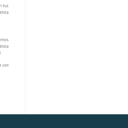
n tus
tista
ornos
tista
.
a con