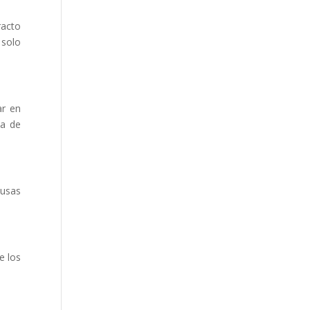
racto
 solo
ar en
ta de
ausas
e los