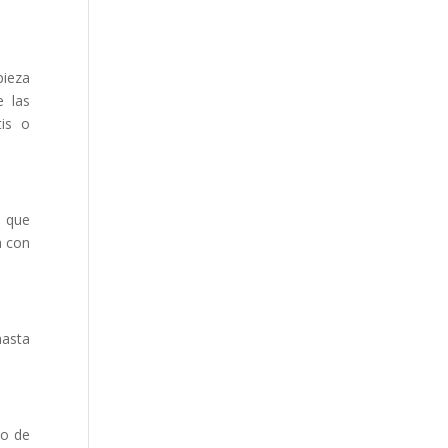
pieza
e las
tis o
s que
a con
hasta
to de