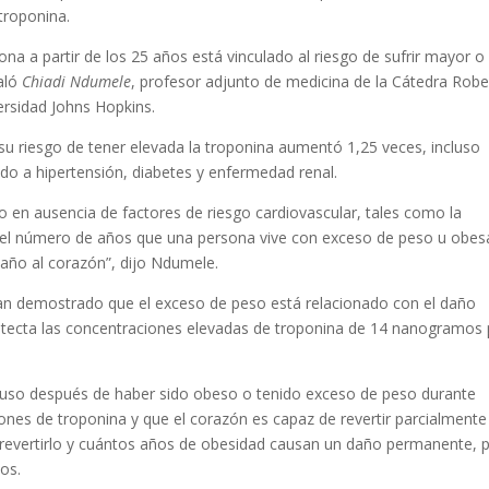
 troponina.
a a partir de los 25 años está vinculado al riesgo de sufrir mayor o
aló
Chiadi Ndumele
, profesor adjunto de medicina de la Cátedra Rober
ersidad Johns Hopkins.
su riesgo de tener elevada la troponina aumentó 1,25 veces, incluso
do a hipertensión, diabetes y enfermedad renal.
o en ausencia de factores de riesgo cardiovascular, tales como la
l, el número de años que una persona vive con exceso de peso u obes
daño al corazón”, dijo Ndumele.
ían demostrado que el exceso de peso está relacionado con el daño
etecta las concentraciones elevadas de troponina de 14 nanogramos
cluso después de haber sido obeso o tenido exceso de peso durante
ones de troponina y que el corazón es capaz de revertir parcialmente
evertirlo y cuántos años de obesidad causan un daño permanente, 
os.