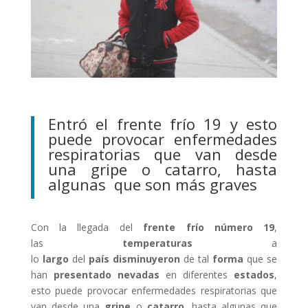
Entró el frente frío 19 y esto
puede provocar enfermedades
respiratorias que van desde
una gripe o catarro, hasta
algunas que son más graves
Con la llegada del
frente
frío número 19
,
las
temperaturas
a
lo
largo
del
país
disminuyeron
de tal
forma
que se
han
presentado
nevadas
en diferentes
estados
,
esto puede provocar enfermedades respiratorias que
van desde una
gripe
o
catarro
, hasta algunas que