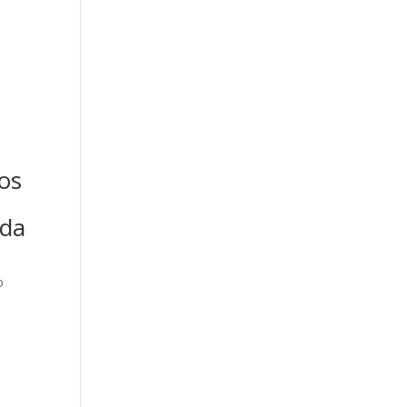
os
ida
o