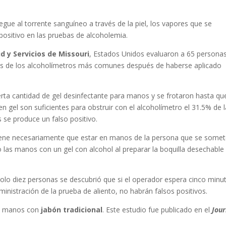
.
llegue al torrente sanguíneo a través de la piel, los vapores que se
ositivo en las pruebas de alcoholemia.
 y Servicios de Missouri
, Estados Unidos evaluaron a 65 persona
res de los alcoholímetros más comunes después de haberse aplicado
ierta cantidad de gel desinfectante para manos y se frotaron hasta qu
n gel son suficientes para obstruir con el alcoholímetro el 31.5% de 
s se produce un falso positivo.
o tiene necesariamente que estar en manos de la persona que se somet
do las manos con un gel con alcohol al preparar la boquilla desechable
lo diez personas se descubrió que si el operador espera cinco minu
ministración de la prueba de aliento, no habrán falsos positivos.
as manos con
jabón tradicional
. Este estudio fue publicado en el
Jour