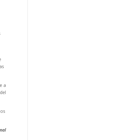
s
e
las
e a
 del
tos
nal