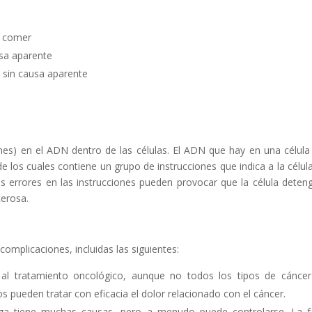
e comer
usa aparente
 sin causa aparente
es) en el ADN dentro de las células. El ADN que hay en una célula
los cuales contiene un grupo de instrucciones que indica a la célul
Los errores en las instrucciones pueden provocar que la célula deten
cerosa.
complicaciones, incluidas las siguientes:
al tratamiento oncológico, aunque no todos los tipos de cánce
pueden tratar con eficacia el dolor relacionado con el cáncer.
iga tiene muchas causas, pero a menudo puede controlarse. La f