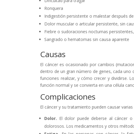
Dificultad para tragar
Ronquera
Indigestión persistente o malestar después d
Dolor muscular o articular persistente, sin ca
Fiebre o sudoraciones nocturnas persistentes,
Sangrado o hematomas sin causa aparente
Causas
El cáncer es ocasionado por cambios (mutacion
dentro de un gran número de genes, cada uno de 
funciones realizar, y cómo crecer y dividirse. 
función normal y se convierta en una célula can
Complicaciones
El cáncer y su tratamiento pueden causar varias 
Dolor.
El dolor puede deberse al cáncer o 
dolorosos. Los medicamentos y otros métodos 
Fatiga.
En las personas con cáncer, la fat