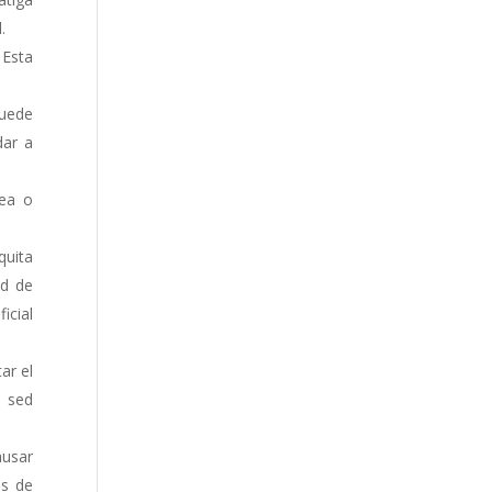
.
 Esta
puede
dar a
rea o
quita
ad de
icial
ar el
r sed
ausar
es de