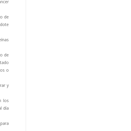
áncer
go de
ndote
eínas
go de
stado
tos o
rar y
n los
l día
 para