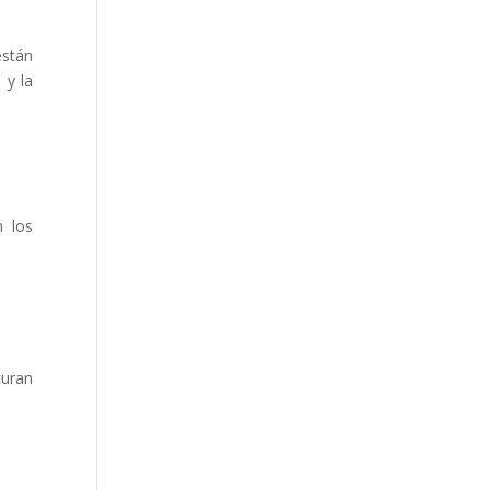
están
 y la
n los
curan