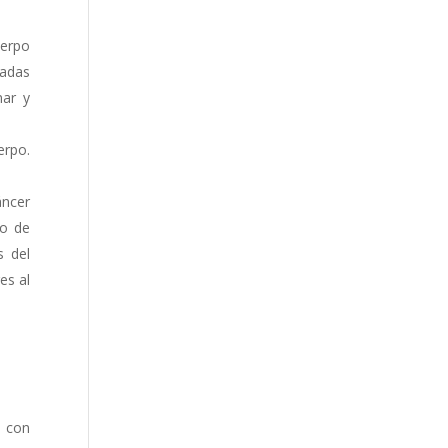
uerpo
madas
nar y
erpo.
áncer
go de
s del
es al
o con