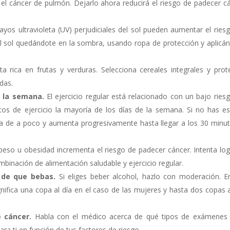
 el cáncer de pulmón. Dejarlo ahora reducirá el riesgo de padecer c
yos ultravioleta (UV) perjudiciales del sol pueden aumentar el ries
 al sol quedándote en la sombra, usando ropa de protección y aplicá
ta rica en frutas y verduras. Selecciona cereales integrales y prot
das.
e la semana.
El ejercicio regular está relacionado con un bajo ries
os de ejercicio la mayoría de los días de la semana. Si no has e
nza de a poco y aumenta progresivamente hasta llegar a los 30 minu
eso u obesidad incrementa el riesgo de padecer cáncer. Intenta log
inación de alimentación saludable y ejercicio regular.
 de que bebas.
Si eliges beber alcohol, hazlo con moderación. E
ifica una copa al día en el caso de las mujeres y hasta dos copas a
 cáncer.
Habla con el médico acerca de qué tipos de exámenes
a ti en función de tus factores de riesgo.