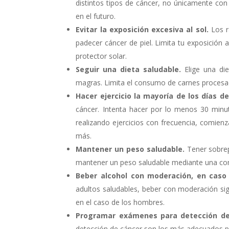
distintos tipos de cáncer, no únicamente con
en el futuro.
Evitar la exposición excesiva al sol.
Los ra
padecer cáncer de piel. Limita tu exposición
protector solar.
Seguir una dieta saludable.
Elige una die
magras. Limita el consumo de carnes procesa
Hacer ejercicio la mayoría de los días d
cáncer. Intenta hacer por lo menos 30 minut
realizando ejercicios con frecuencia, comie
más.
Mantener un peso saludable.
Tener sobrep
mantener un peso saludable mediante una comb
Beber alcohol con moderación, en caso
adultos saludables, beber con moderación sign
en el caso de los hombres.
Programar exámenes para detección de
detección de cáncer son los más adecuados par