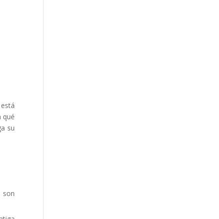
 está
a qué
ga su
r son
atiga