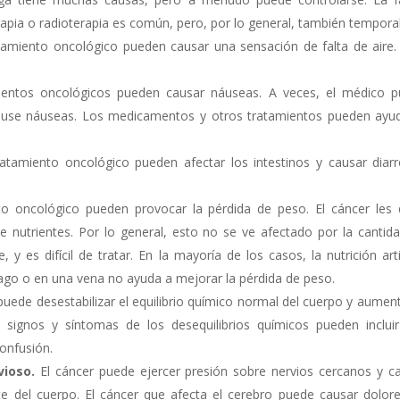
apia o radioterapia es común, pero, por lo general, también temporal
tamiento oncológico pueden causar una sensación de falta de aire.
ientos oncológicos pueden causar náuseas. A veces, el médico 
 cause náuseas. Los medicamentos y otros tratamientos pueden ayu
ratamiento oncológico pueden afectar los intestinos y causar diar
to oncológico pueden provocar la pérdida de peso. El cáncer les 
de nutrientes. Por lo general, esto no se ve afectado por la cantid
 y es difícil de tratar. En la mayoría de los casos, la nutrición artif
ago o en una vena no ayuda a mejorar la pérdida de peso.
puede desestabilizar el equilibrio químico normal del cuerpo y aument
s signos y síntomas de los desequilibrios químicos pueden inclui
confusión.
vioso.
El cáncer puede ejercer presión sobre nervios cercanos y c
te del cuerpo. El cáncer que afecta el cerebro puede causar dolor