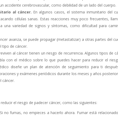
 un accidente cerebrovascular, como debilidad de un lado del cuerpo.
tario al cáncer.
En algunos casos, el sistema inmunitario del c
tacando células sanas. Estas reacciones muy poco frecuentes, lla
 a una variedad de signos y síntomas, como dificultad para cami
ncer avanza, se puede propagar (metastatizar) a otras partes del cu
l tipo de cáncer.
viven al cáncer tienen un riesgo de recurrencia. Algunos tipos de c
bla con el médico sobre lo que puedes hacer para reducir el ries
médico diseñe un plan de atención de seguimiento para ti despué
loraciones y exámenes periódicos durante los meses y años posterior
l cáncer.
reducir el riesgo de padecer cáncer, como las siguientes:
 Si no fumas, no empieces a hacerlo ahora. Fumar está relacionad