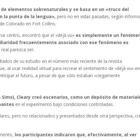
 de elementos sobrenaturales y se basa en un «truco del
n la punta de la lengua»,
pero no en vidas pasadas, según inform
 de Colorado en Fort Collins.
ese centro, encontró que el «déjà vu»
es simplemente un fenóme
miliaridad frecuentemente asociado con ese fenómeno es
 real parezca ser.
ltados de su estudio en el número más reciente de la revista
e, al usar realidad virtual para recrear el sentimiento de «déjà vu» e
nticipar el futuro, a pesar de que sólo estaban «ciegamente
o Sims), Cleary creó escenarios, como un depósito de material
ipantes
en el experimento bajo condiciones controladas.
ares, pero no relacionados y presentados desde otra perspectiva, cr
imento,
los participantes indicaron que, efectivamente, al ver