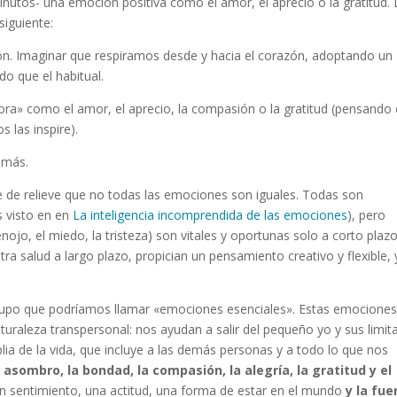
nutos- una emoción positiva como el amor, el aprecio o la gratitud. 
siguiente:
zón. Imaginar que respiramos desde y hacia el corazón, adoptando un
o que el habitual.
ora» como el amor, el aprecio, la compasión o la gratitud (pensando
 las inspire).
emás.
e de relieve que no todas las emociones son iguales. Todas son
s visto en en
La inteligencia incomprendida de las emociones
), pero
ojo, el miedo, la tristeza) son vitales y oportunas solo a corto plazo
a salud a largo plazo, propician un pensamiento creativo y flexible, 
rupo que podríamos llamar «emociones esenciales». Estas emociones
uraleza transpersonal: nos ayudan a salir del pequeño yo y sus limit
ia de la vida, que incluye a las demás personas y a todo lo que nos
asombro, la bondad, la compasión, la alegría, la gratitud y el
 sentimiento, una actitud, una forma de estar en el mundo
y la fue