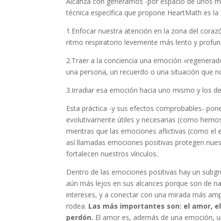
Alcanza con generarnos -por espacio de unos mi
técnica específica que propone HeartMath es la 
1.Enfocar nuestra atención en la zona del cora
ritmo respiratorio levemente más lento y profund
2.Traer a la conciencia una emoción «regenerad
una persona, un recuerdo o una situación que nos
3.Irradiar esa emoción hacia uno mismo y los d
Esta práctica -y sus efectos comprobables- pon
evolutivamente útiles y necesarias (como hemo
mientras que las emociones aflictivas (como el en
así llamadas emociones positivas protegen nuestr
fortalecen nuestros vínculos.
Dentro de las emociones positivas hay un subg
aún más lejos en sus alcances porque son de nat
intereses, y a conectar con una mirada más ampl
rodea.
Las más importantes son: el amor, el 
perdón.
El amor es, además de una emoción, un