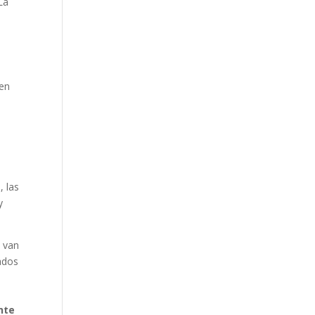
La
 en
, las
y
 van
ados
nte