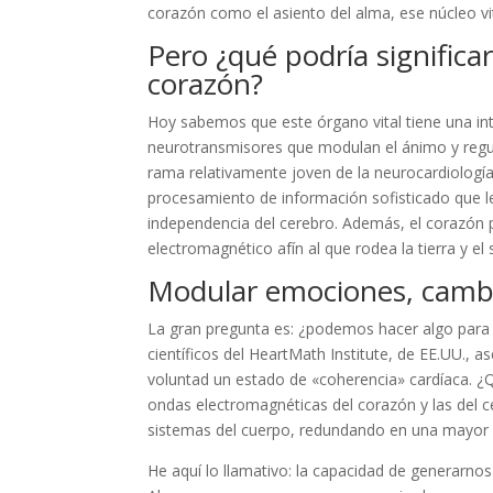
corazón como el asiento del alma, ese núcleo vit
Pero ¿qué podría significa
corazón?
Hoy sabemos que este órgano vital tiene una int
neurotransmisores que modulan el ánimo y regula
rama relativamente joven de la neurocardiologí
procesamiento de información sofisticado que l
independencia del cerebro. Además, el corazón 
electromagnético afín al que rodea la tierra y el 
Modular emociones, camb
La gran pregunta es: ¿podemos hacer algo para 
científicos del HeartMath Institute, de EE.UU
voluntad un estado de «coherencia» cardíaca. ¿Q
ondas electromagnéticas del corazón y las del 
sistemas del cuerpo, redundando en una mayor 
He aquí lo llamativo: la capacidad de generarno