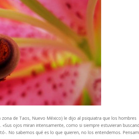
la zona de Taos, Nuevo México) le dijo al psiquiatra que los hombres
s. «Sus ojos miran intensamente, como si siempre estuvieran buscan
guntó-. No sabemos qué es lo que quieren, no los entendemos. Pensa