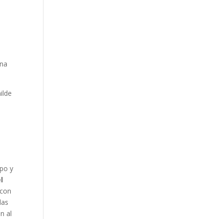
una
ilde
rpo y
l
 con
las
n al