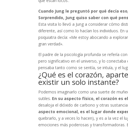
que están locos’.
Cuando Jung le preguntó por qué decía eso,
Sorprendido, Jung quiso saber con qué pens
Esta visita lo llevó a Jung a considerar cómo di
diferente, así como lo hacían los individuos. En
psiquiatra decía: «Me estoy abocando a explora
gran verdad».
El padre de la psicología profunda se refería co
pero significativo en el universo, y lo conectaba
pensaba tanto como se sentía, se intuía, y el lu
¿Qué es el corazón, apart
existir un solo instante?
Podemos imaginarlo como una suerte de muñeca 
sutiles.
En su aspecto físico, el corazón es 
desaloja el dióxido de carbono y otras sustanci
aspecto emocional, es el lugar donde expe
quebrarlo, y a veces lo hacen), y es a la vez e
emociones más poderosas y transformadoras. En t