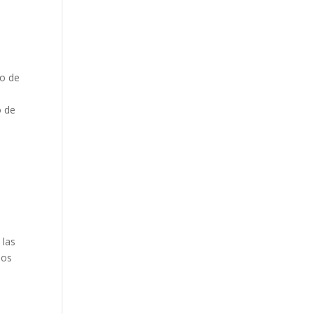
to de
o de
 las
los