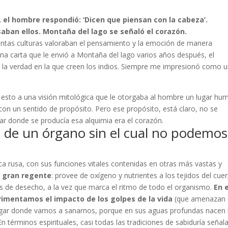
 el hombre respondió: ‘Dicen que piensan con la cabeza’.
aban ellos. Montaña del lago se señaló el corazón.
stintas culturas valoraban el pensamiento y la emoción de manera
 una carta que le envió a Montaña del lago varios años después, el
r la verdad en la que creen los indios. Siempre me impresionó como 
n esto a una visión mitológica que le otorgaba al hombre un lugar hum
 con un sentido de propósito. Pero ese propósito, está claro, no se
gar donde se producía esa alquimia era el corazón.
e de un órgano sin el cual no podemos
rusa, con sus funciones vitales contenidas en otras más vastas y
el gran regente
: provee de oxígeno y nutrientes a los tejidos del cue
as de desecho, a la vez que marca el ritmo de todo el organismo.
En e
rimentamos el impacto de los golpes de la vida
(que amenazan
l lugar donde vamos a sanarnos, porque en sus aguas profundas nacen 
érminos espirituales, casi todas las tradiciones de sabiduría señala