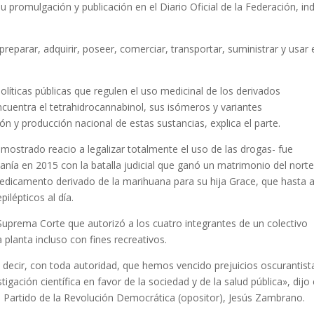
u promulgación y publicación en el Diario Oficial de la Federación, in
preparar, adquirir, poseer, comerciar, transportar, suministrar y usar 
olíticas públicas que regulen el uso medicinal de los derivados
ncuentra el tetrahidrocannabinol, sus isómeros y variantes
n y producción nacional de estas sustancias, explica el parte.
 mostrado reacio a legalizar totalmente el uso de las drogas- fue
nía en 2015 con la batalla judicial que ganó un matrimonio del nort
medicamento derivado de la marihuana para su hija Grace, que hasta 
ilépticos al día.
Suprema Corte que autorizó a los cuatro integrantes de un colectivo
 planta incluso con fines recreativos.
decir, con toda autoridad, que hemos vencido prejuicios oscurantist
ación científica en favor de la sociedad y de la salud pública», dijo 
ta Partido de la Revolución Democrática (opositor), Jesús Zambrano.