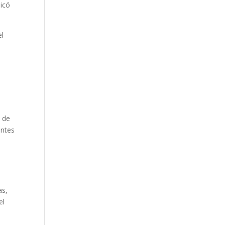
dicó
el
e de
antes
as,
el