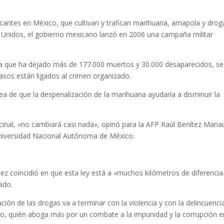
ficantes en México, que cultivan y trafican marihuana, amapola y drog
s Unidos, el gobierno mexicano lanzó en 2006 una campaña militar
ncia que ha dejado más de 177.000 muertos y 30.000 desaparecidos, s
 casos están ligados al crimen organizado.
ea de que la despenalización de la marihuana ayudaría a disminuir la
cinal, «no cambiará casi nada», opinó para la AFP Raúl Benítez Mana
Universidad Nacional Autónoma de México.
lez coincidió en que esta ley está a «muchos kilómetros de diferencia
ado.
ción de las drogas va a terminar con la violencia y con la delincuenci
ho, quién aboga más por un combate a la impunidad y la corrupción e