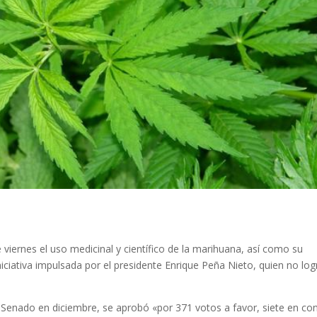
iernes el uso medicinal y científico de la marihuana, así como su
niciativa impulsada por el presidente Enrique Peña Nieto, quien no log
l Senado en diciembre, se aprobó «por 371 votos a favor, siete en co