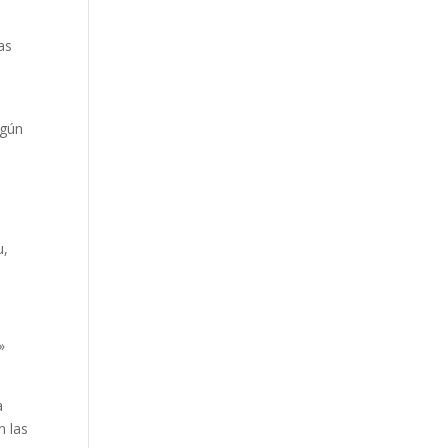
as
egún
u,
»
a
n las