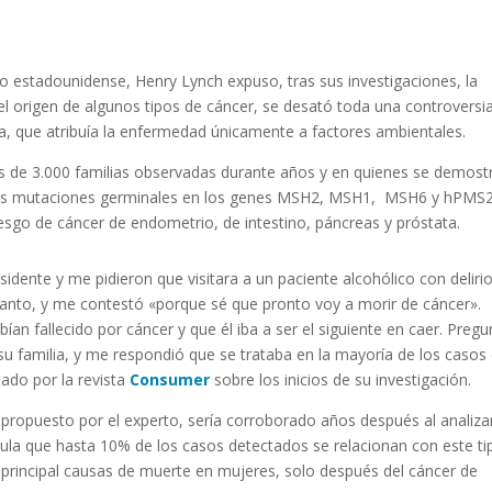
stadounidense, Henry Lynch expuso, tras sus investigaciones, la
el origen de algunos tipos de cáncer, se desató toda una controversi
ta, que atribuía la enfermedad únicamente a factores ambientales.
ás de 3.000 familias observadas durante años y en quienes se demost
 y las mutaciones germinales en los genes MSH2, MSH1, MSH6 y hPMS2
sgo de cáncer de endometrio, de intestino, páncreas y próstata.
dente y me pidieron que visitara a un paciente alcohólico con
deliri
anto, y me contestó «porque sé que pronto voy a morir de cáncer».
an fallecido por cáncer y que él iba a ser el siguiente en caer. Pregu
su familia, y me respondió que se trataba en la mayoría de los casos
tado por la revista
Consumer
sobre los inicios de su investigación.
 propuesto por el experto, sería corroborado años después al analizar
la que hasta 10% de los casos detectados se relacionan con este ti
 principal causas de muerte en mujeres, solo después del cáncer de