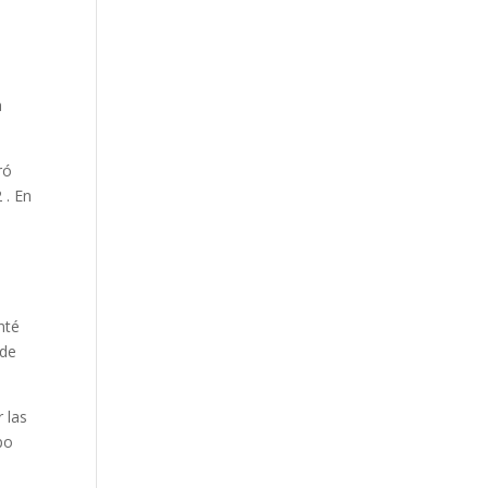
a
ró
 . En
o
nté
 de
 las
po