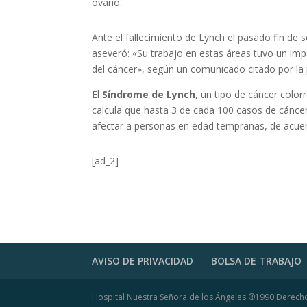
ovario.
Ante el fallecimiento de Lynch el pasado fin de
aseveró: «Su trabajo en estas áreas tuvo un imp
del cáncer», según un comunicado citado por l
El
Síndrome de Lynch
, un tipo de cáncer color
calcula que hasta 3 de cada 100 casos de cánce
afectar a personas en edad tempranas, de acue
[ad_2]
AVISO DE PRIVACIDAD
BOLSA DE TRABAJO
Hospital Nuestra Señora de los Ángeles ®1990 Derec