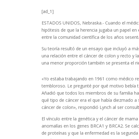
[ad_1]
ESTADOS UNIDOS, Nebraska.- Cuando el médico e
hipótesis de que la herencia jugaba un papel en 
entre la comunidad científica de los años sesen
Su teoría resultó de un ensayo que incluyó a m
una relación entre el cáncer de colon y recto
una menor proporción también se presenta el rie
«Yo estaba trabajando en 1961 como médico resi
tembloroso. Le pregunté por qué motivo bebía t
Añadió que todos los miembros de su familia habí
qué tipo de cáncer era el que había diezmado a 
cáncer de colon», respondió Lynch al ser consul
El vínculo entre la genética y el cáncer de mama
anomalías en los genes BRCA1 y BRCA2. Se calcu
de proteínas y que la enfermedad es la segunda