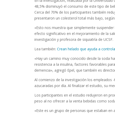
En la investigación, realizada por la Universidad
48,5% disminuyó el consumo de este tipo de be
Cerca del 70% de los participantes también redujer
presentaron un colesterol total más bajo, según 
«Esto nos muestra que simplemente suspender la
efecto significativo en el mejoramiento de la sal
investigación y profesora de siquiatría de UCSF.
Lea también:
Crean helado que ayuda a controla
«Hay un camino muy conocido desde la soda has
resistencia a la insulina, factores favorables pa
demencia», agregó Epel, que también es direct
Al comienzo de la investigación los empleados 
azucaradas por día. Al finalizar el estudio, su m
Los participantes en el estudio redujeron en pro
peso al no ofrecer a la venta bebidas como soda
«Este es un grupo de personas que estaban en a