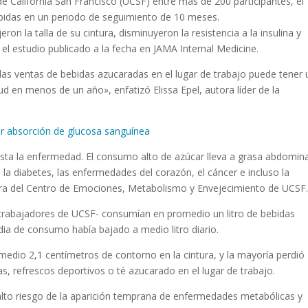
 de California San Francisco (UCSF) entre más de 200 participantes, el
bidas en un periodo de seguimiento de 10 meses.
on la talla de su cintura, disminuyeron la resistencia a la insulina y
el estudio publicado a la fecha en JAMA Internal Medicine.
s ventas de bebidas azucaradas en el lugar de trabajo puede tener 
ud en menos de un año», enfatizó Elissa Epel, autora líder de la
r absorción de glucosa sanguínea
ta la enfermedad. El consumo alto de azúcar lleva a grasa abdomina
ra la diabetes, las enfermedades del corazón, el cáncer e incluso la
ora del Centro de Emociones, Metabolismo y Envejecimiento de UCSF
-trabajadores de UCSF- consumían en promedio un litro de bebidas
edia de consumo había bajado a medio litro diario.
medio 2,1 centímetros de contorno en la cintura, y la mayoría perdió
s, refrescos deportivos o té azucarado en el lugar de trabajo.
lto riesgo de la aparición temprana de enfermedades metabólicas y