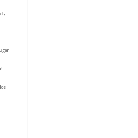
SF,
lugar
té
los