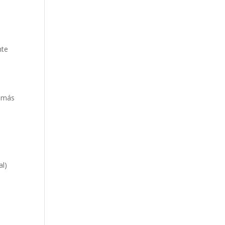
nte
o más
al)