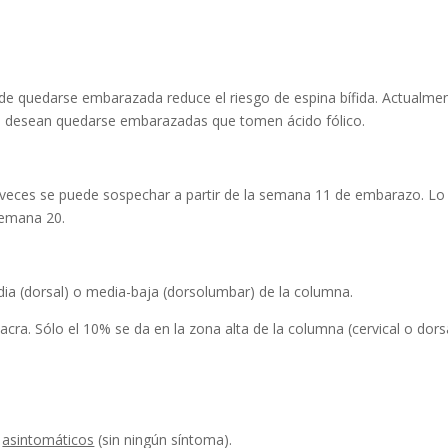
de quedarse embarazada reduce el riesgo de espina bífida. Actualme
ue desean quedarse embarazadas que tomen ácido fólico.
 veces se puede sospechar a partir de la semana 11 de embarazo. L
 semana 20.
ia (dorsal) o media-baja (dorsolumbar) de la columna.
ra. Sólo el 10% se da en la zona alta de la columna (cervical o dors
n
asintomáticos
(sin ningún síntoma).