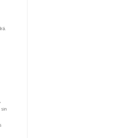
rá.
,
 sin
s