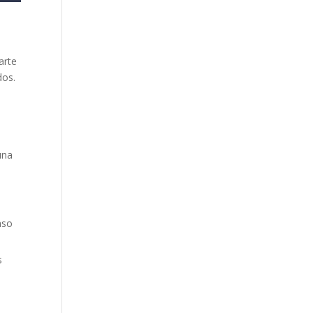
arte
dos.
una
aso
s