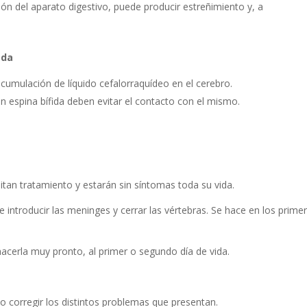
ción del aparato digestivo, puede producir estreñimiento y, a
ida
acumulación de líquido cefalorraquídeo en el cerebro.
on espina bífida deben evitar el contacto con el mismo.
tan tratamiento y estarán sin síntomas toda su vida.
ue introducir las meninges y cerrar las vértebras. Se hace en los prime
 hacerla muy pronto, al primer o segundo día de vida.
.
 o corregir los distintos problemas que presentan.