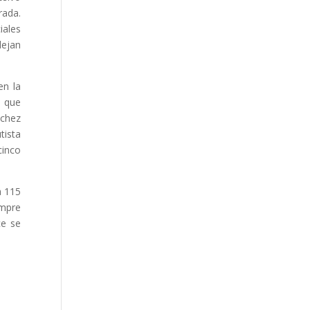
rada.
iales
lejan
en la
a que
nchez
tista
cinco
a 115
empre
ce se