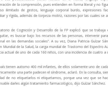
teración de la comprensión, pues entienden en forma literal y no figu
o ilimitado de gestos, lenguaje corporal burdo, expresiones fac
iar y rígida, además de torpeza motriz, razones por las cuales se a
oratorio de Cognición y Desarrollo de la FP explicó que se trabaja 
quitar, es buscar bajo los recursos de las personas, intervenir par
l en las demandas sociales”. A su vez, Diana Patricia Guízar Sá
 Mundial de la Salud, la carga mundial de Trastorno del Espectro Au
ia actual de uno de cada 160 niños, con una incidencia de cuatro a 
país tienen autismo 400 mil infantes, de ellos solamente uno de cad
únicamente una parte padecen el síndrome, aclaró. En la consulta, si
dad de no etiquetarlos ni etiquetarnos, porque una vez que se ha
sable darles algún tratamiento farmacológico, dijo Guízar Sánchez.