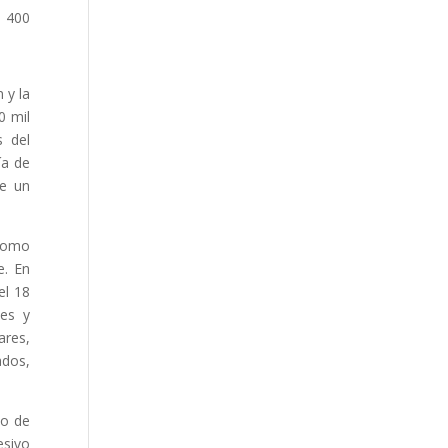
a 400
 y la
0 mil
s del
ía de
de un
 como
e. En
el 18
ses y
ares,
ados,
jo de
esivo