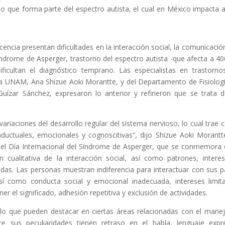
llo que forma parte del espectro autista, el cual en México impacta 
cencia presentan dificultades en la interacción social, la comunicación
ndrome de Asperger, trastorno del espectro autista -que afecta a 40
ficultan el diagnóstico temprano. Las especialistas en trastorno
e la UNAM, Ana Shizue Aoki Morantte, y del Departamento de Fisiolog
Guízar Sánchez, expresaron lo anterior y refirieron que se trata 
ariaciones del desarrollo regular del sistema nervioso, lo cual trae
nductuales, emocionales y cognoscitivas”, dijo Shizue Aoki Morantt
 del Día Internacional del Síndrome de Asperger, que se conmemora 
n cualitativa de la interacción social, así como patrones, intere
ipadas. Las personas muestran indiferencia para interactuar con sus p
, así como conducta social y emocional inadecuada, intereses limit
r el significado, adhesión repetitiva y exclusión de actividades.
o que pueden destacar en ciertas áreas relacionadas con el mane
re sus peculiaridades tienen retraso en el habla, lenguaje expr