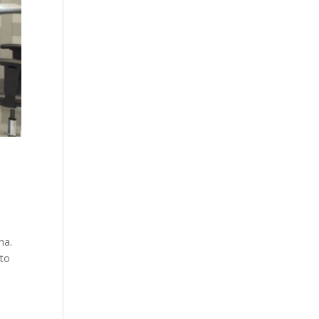
na.
ito