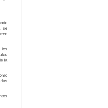
tando
, se
ucen
 los
ales
e la
como
rlas
ntes