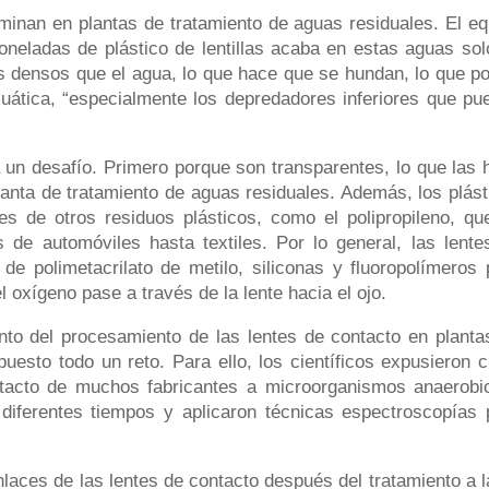
minan en plantas de tratamiento de aguas residuales. El eq
oneladas de plástico de lentillas acaba en estas aguas sol
 densos que el agua, lo que hace que se hundan, lo que po
uática, “especialmente los depredadores inferiores que pu
 un desafío. Primero porque son transparentes, lo que las 
planta de tratamiento de aguas residuales. Además, los plást
tes de otros residuos plásticos, como el polipropileno, qu
 de automóviles hasta textiles. Por lo general, las lente
e polimetacrilato de metilo, siliconas y fluoropolímeros 
 oxígeno pase a través de la lente hacia el ojo.
nto del procesamiento de las lentes de contacto en planta
uesto todo un reto. Para ello, los científicos expusieron c
tacto de muchos fabricantes a microorganismos anaerobi
diferentes tiempos y aplicaron técnicas espectroscopías 
aces de las lentes de contacto después del tratamiento a l