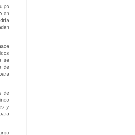
uipo
o en
dría
eden
hace
icos
e se
s de
para
s de
inco
os y
para
argo