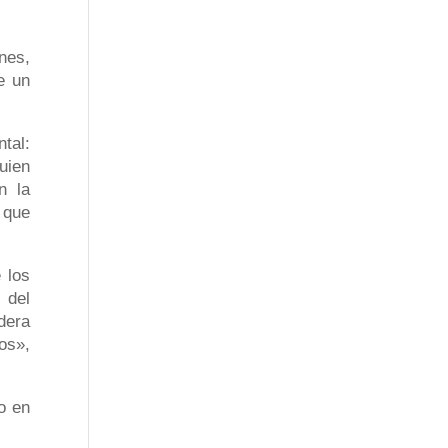
nes,
e un
tal:
uien
n la
 que
 los
 del
dera
os»,
o en